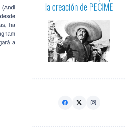
la creación de PECIME
 (Andi
 desde
as, ha
ingham
gará a