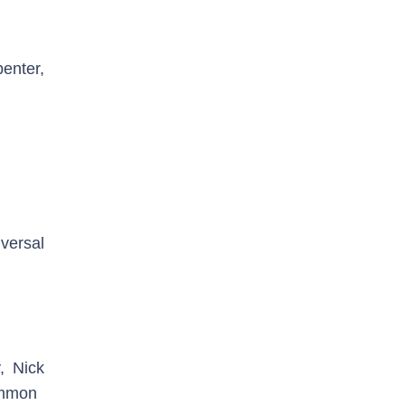
enter,
versal
, Nick
emmon