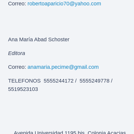
Correo:
robertoaparicio70@yahoo.com
Ana María Abad Schoster
Editora
Correo:
anamaria.pecime@gmail.com
TELEFONOS 5555244172 / 5555249778 /
5519523103
Avenida Universidad 1195 bis, Colonia Acacias