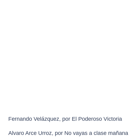
MARIO OSUNA, por Lecciones para
canallas
GANADOR
Neil Damy, por Un retrato de familia
Raúl Vizzi y Luca Ortega, por ¡Qué despadre!
DIOSA DE PLATA A CANCIÓN PARA CINE