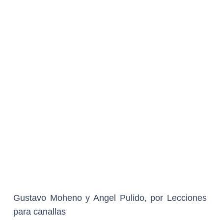
TEODORA MIHAI Y HABACUC ANTONIO DE
ROSARIO, por La civil GANADOR
Diego Barragán, por No vayas a clase mañana
Raúl Ramón, por El Poderoso Victoria
Olivia Bond, por Presencias
Lucía Puenzo, Mónica Herrera,
Samara Ibrahím, María R. Prudencio y
Tatiana Mereñuk, por La caída
DIOSA DE PLATA A CORTOMETRAJE