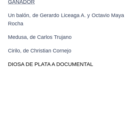
120 HORAS EN VENECIA, de Salvador
Franco
GANADOR
Duda razonable, de Layda Negrete y Roberto
Hernández
Comala, de Gian Cassini
MAMÁ, de Xun Sero
GANADOR