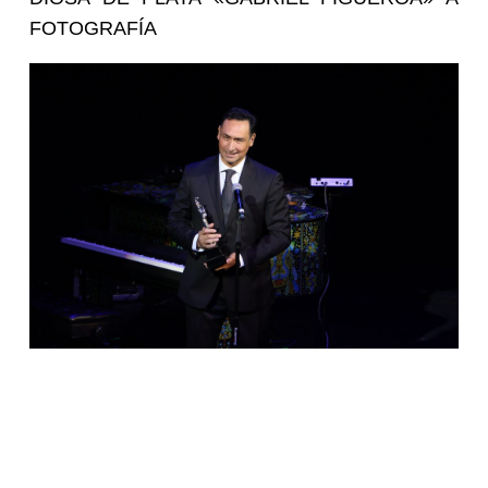
Serguei Saldívar Tanaka, por Lecciones para
canallas
Paul Araujo, por No vayas a clase mañana
RAÚL RAMÓN, por El Poderoso Victoria
GANADOR
Phillip Lozano, por Presencias
DIOSA DE PLATA «MANUEL ESPERÓN» A
MÚSICA DE FONDO