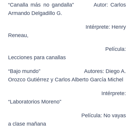
“Después de ahogarme” Autores: Francisca
Straube y
Pablo Stipicic GANADORA
Intérprete: “Rubio”
Película: La caída
DIOSA DE PLATA A EDICIÓN