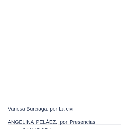
GANADORA
Lorena de la Torre, por El Poderoso Victoria
Fernanda Borches, por La caída
DIOSA DE PLATA A ÓPERA PRIMA
DIEGO BARRAGÁN, por No vayas a clase
mañana
GANADOR
Raúl Ramón, por El Poderoso Victoria
Amelia Eloísa, por Nunca seremos parte
Alfonso Zárate, por Ojos que no ven
Natalia López Gallardo, por Manto de Gemas
DIOSA DE PLATA «GABRIEL FIGUEROA» A