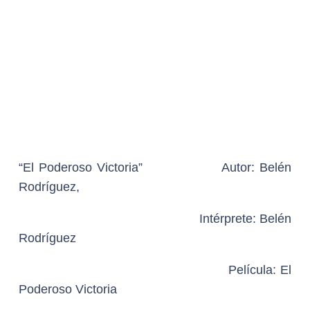
“Canalla más no gandalla” Autor: Carlos
Armando Delgadillo G.
Intérprete: Henry
Reneau,
Película:
Lecciones para canallas
“Bajo mundo” Autores: Diego A.
Orozco Gutiérrez y Carlos Alberto García Michel
Intérprete:
“Laboratorios Moreno”
Película: No vayas
a clase mañana