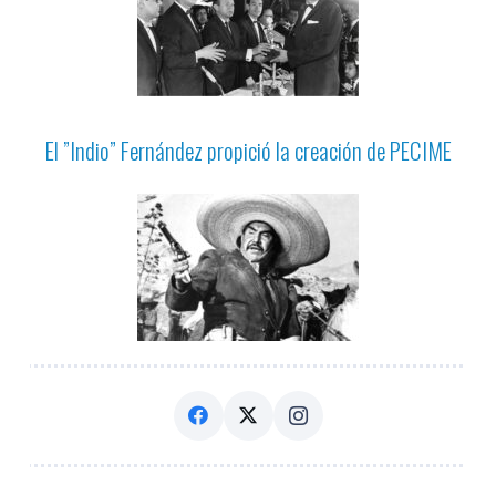
El ”Indio” Fernández propició la creación de PECIME