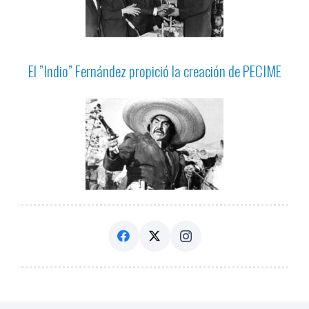
El ”Indio” Fernández propició la creación de PECIME