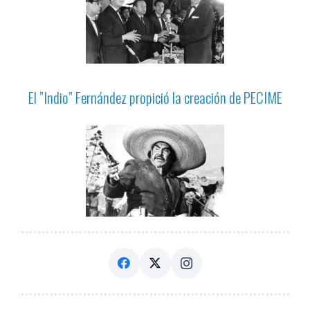
El ”Indio” Fernández propició la creación de PECIME