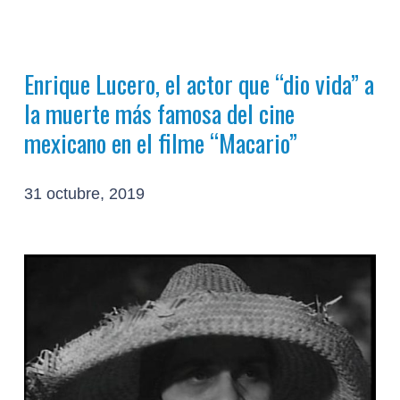
Enrique Lucero, el actor que “dio vida” a
la muerte más famosa del cine
mexicano en el filme “Macario”
31 octubre, 2019