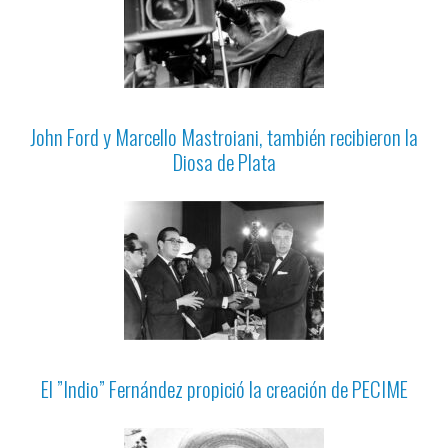
John Ford y Marcello Mastroiani, también recibieron la
Diosa de Plata
El ”Indio” Fernández propició la creación de PECIME