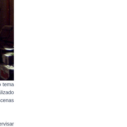
o tema
lizado
scenas
rvisar