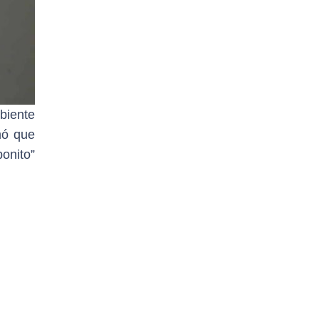
mbiente
mó que
onito”