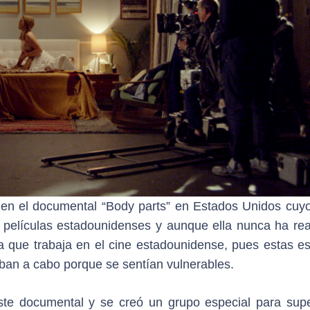
 en el documental “Body parts” en Estados Unidos cuy
s películas estadounidenses y aunque ella nunca ha rea
ina que trabaja en el cine estadounidense, pues estas e
aban a cabo porque se sentían vulnerables.
ste documental y se creó un grupo especial para supe