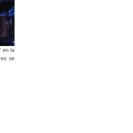
” en la
res se