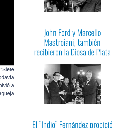
John Ford y Marcello
Mastroiani, también
recibieron la Diosa de Plata
 “Siete
odavía
lvió a
aqueja
El ”Indio” Fernández propició