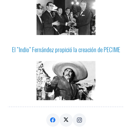
El ”Indio” Fernández propició la creación de PECIME