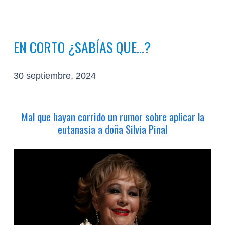
EN CORTO ¿SABÍAS QUE…?
30 septiembre, 2024
Mal que hayan corrido un rumor sobre aplicar la
eutanasia a doña Silvia Pinal