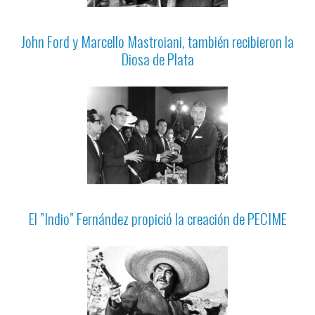
John Ford y Marcello Mastroiani, también recibieron la
Diosa de Plata
El ”Indio” Fernández propició la creación de PECIME