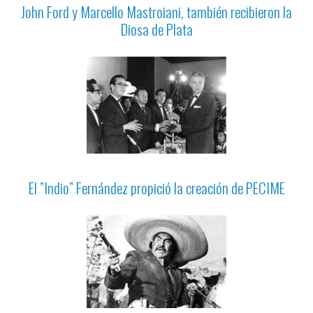
John Ford y Marcello Mastroiani, también recibieron la
Diosa de Plata
El ”Indio” Fernández propició la creación de PECIME