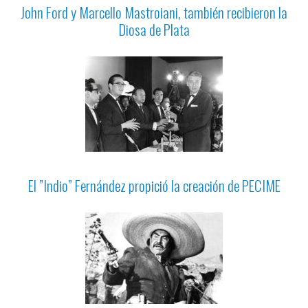
John Ford y Marcello Mastroiani, también recibieron la
Diosa de Plata
El ”Indio” Fernández propició la creación de PECIME