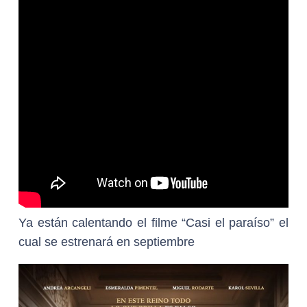
Ya están calentando el filme “Casi el paraíso” el
cual se estrenará en septiembre