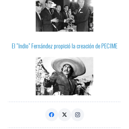
El ”Indio” Fernández propició la creación de PECIME