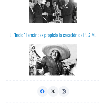
El ”Indio” Fernández propició la creación de PECIME