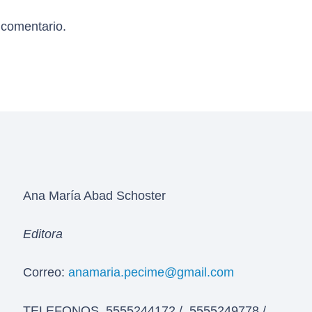
 comentario.
Ana María Abad Schoster
Editora
Correo:
anamaria.pecime@gmail.com
TELEFONOS 5555244172 / 5555249778 /