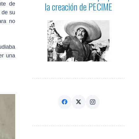
la creación de PECIME
nte de
o de su
ara no
tudiaba
er una