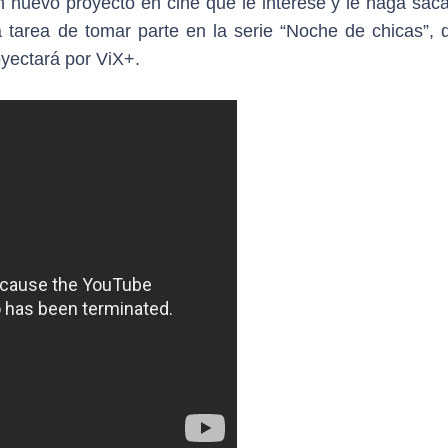
uevo proyecto en cine que le interese y le haga saca
 la tarea de tomar parte en la serie “Noche de chicas”,
oyectará por ViX+.