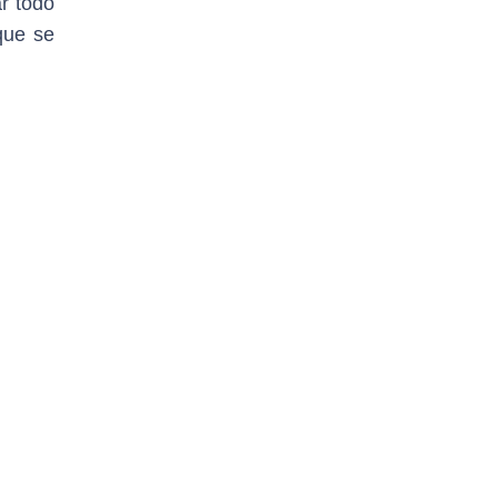
r todo
 que se