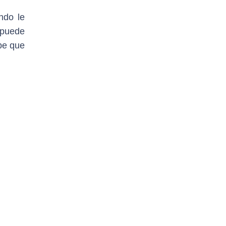
ndo le
 puede
be que