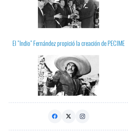
El ”Indio” Fernández propició la creación de PECIME