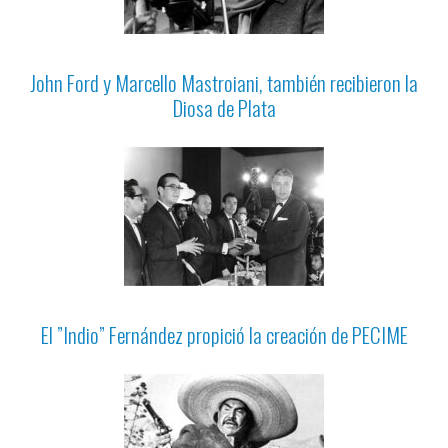
John Ford y Marcello Mastroiani, también recibieron la
Diosa de Plata
El ”Indio” Fernández propició la creación de PECIME