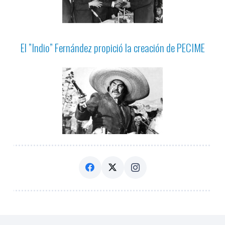
El ”Indio” Fernández propició la creación de PECIME