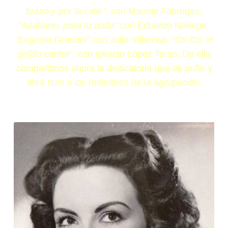
brazo y por la calle”,
con Manolo Fábregas,
“Azahares para tu boda”
con Eduardo Noriega,
“Eugenia Grandet”
con Julio Villarreal,
“Cri Cri, el
grillito cantor”,
con Ignacio López Tarso. De ella
compartimos ahora la dedicatoria que de puño y
letra hizo a los miembros de la agrupación.