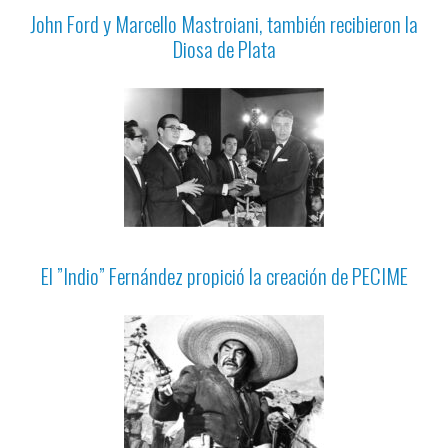
John Ford y Marcello Mastroiani, también recibieron la
Diosa de Plata
El ”Indio” Fernández propició la creación de PECIME