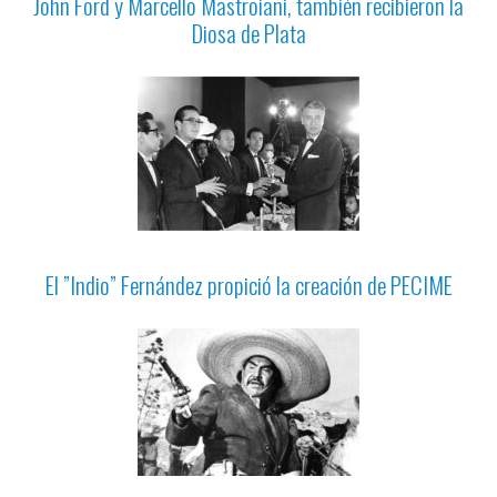
John Ford y Marcello Mastroiani, también recibieron la
Diosa de Plata
El ”Indio” Fernández propició la creación de PECIME