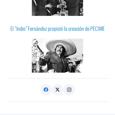
El ”Indio” Fernández propició la creación de PECIME