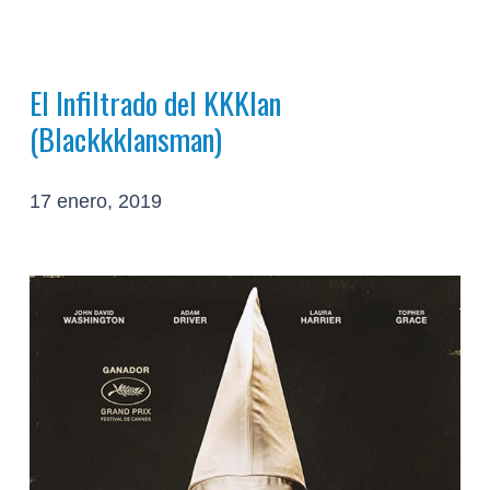
El Infiltrado del KKKlan
(Blackkklansman)
17 enero, 2019