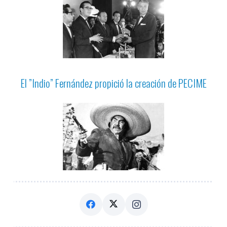
El ”Indio” Fernández propició la creación de PECIME