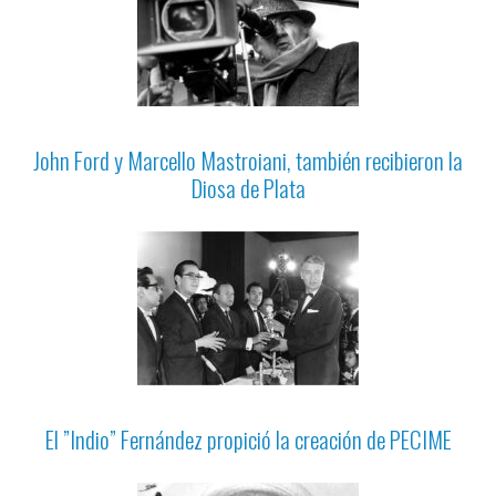
John Ford y Marcello Mastroiani, también recibieron la
Diosa de Plata
El ”Indio” Fernández propició la creación de PECIME