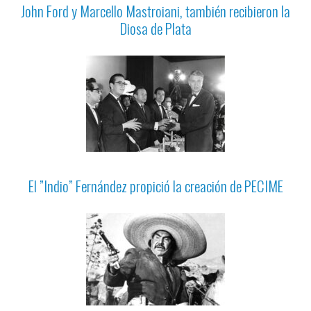
John Ford y Marcello Mastroiani, también recibieron la
Diosa de Plata
El ”Indio” Fernández propició la creación de PECIME