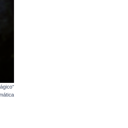
ágico”
mática