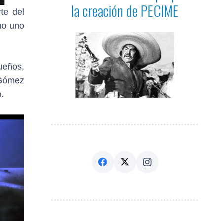
la creación de PECIME
te del
mo uno
ueños,
 Gómez
.