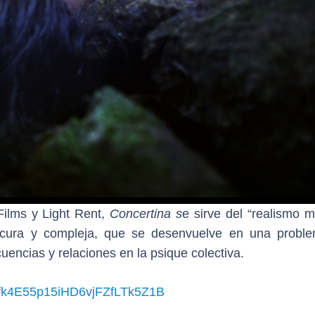
ilms y Light Rent,
Concertina s
e sirve del “realismo m
scura y compleja, que se desenvuelve en una proble
uencias y relaciones en la psique colectiva.
l76fk4E55p15iHD6vjFZfLTk5Z1B