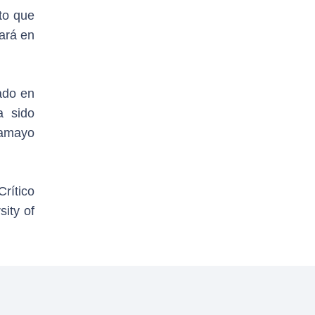
to que
ará en
ado en
a sido
Tamayo
rítico
ity of