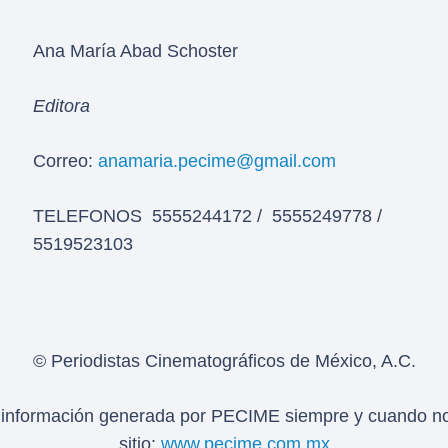
Ana María Abad Schoster
Editora
Correo:
anamaria.pecime@gmail.com
TELEFONOS 5555244172 / 5555249778 /
5519523103
© Periodistas Cinematográficos de México, A.C.
 la información generada por PECIME siempre y cuando no 
sitio:
www.pecime.com.mx