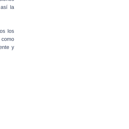
así la
os los
d como
ente y