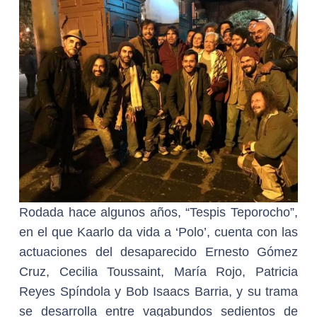
Rodada hace algunos años, “Tespis Teporocho”,
en el que Kaarlo da vida a ‘Polo’, cuenta con las
actuaciones del desaparecido Ernesto Gómez
Cruz, Cecilia Toussaint, María Rojo, Patricia
Reyes Spíndola y Bob Isaacs Barria, y su trama
se desarrolla entre vagabundos sedientos de