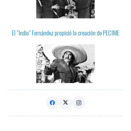
El ”Indio” Fernández propició la creación de PECIME