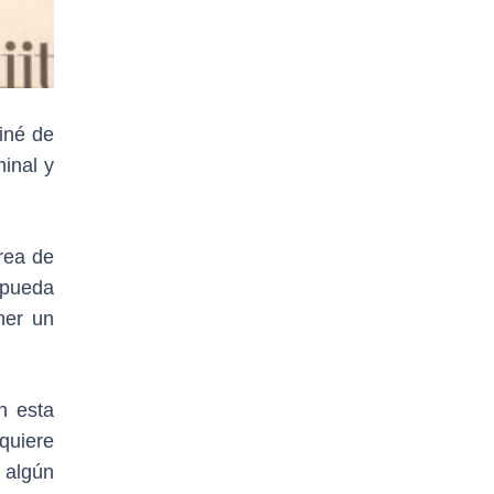
iné de
inal y
rea de
 pueda
ner un
n esta
quiere
 algún