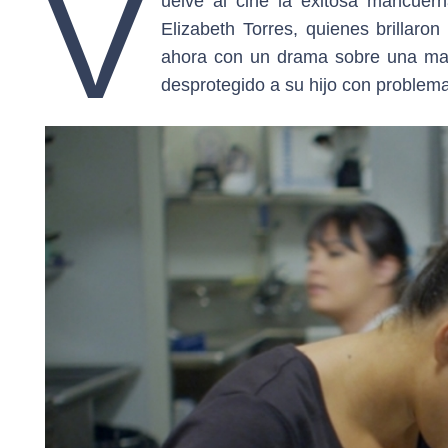
V
uelve al cine la exitosa mancuern
Elizabeth Torres, quienes brillaro
ahora con un drama sobre una mad
desprotegido a su hijo con problem