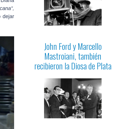
 Diana
cana”,
 dejar
John Ford y Marcello
Mastroiani, también
recibieron la Diosa de Plata