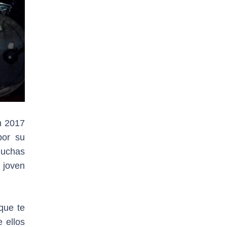
n 2017
por su
muchas
 joven
que te
 ellos