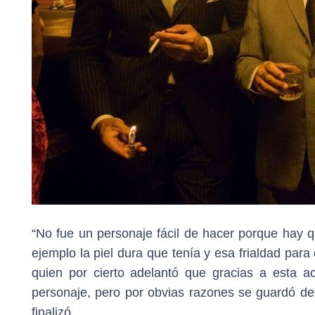
“No fue un personaje fácil de hacer porque hay 
ejemplo la piel dura que tenía y esa frialdad para
quien por cierto adelantó que gracias a esta ac
personaje, pero por obvias razones se guardó de
finalizó.