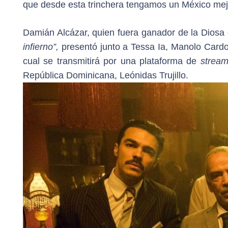
que desde esta trinchera tengamos un México mejor
Damián Alcázar, quien fuera ganador de la Diosa d
infierno”,
presentó junto a Tessa Ia, Manolo Cardon
cual se transmitirá por una plataforma de
stream
República Dominicana, Leónidas Trujillo.