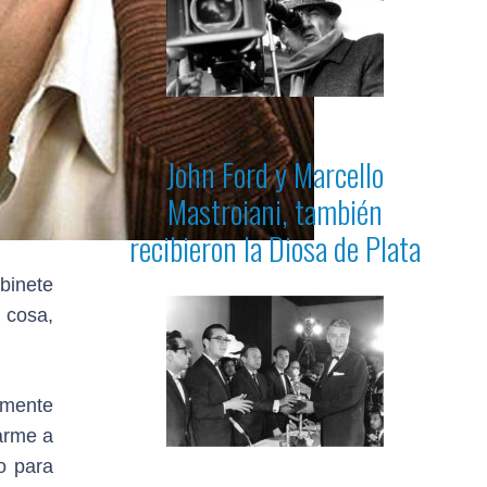
John Ford y Marcello
Mastroiani, también
recibieron la Diosa de Plata
binete
 cosa,
lmente
arme a
o para