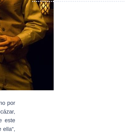
mo por
lcázar,
e este
ella”,