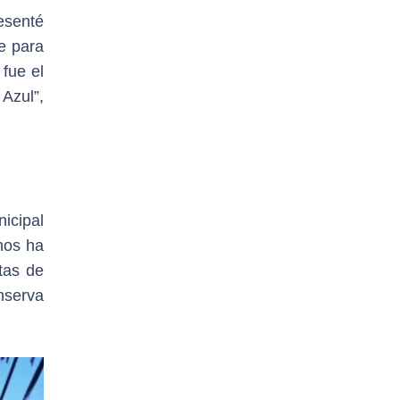
esenté
de para
fue el
Azul”,
nicipal
nos ha
tas de
onserva