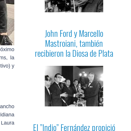
John Ford y Marcello
Mastroiani, también
próximo
recibieron la Diosa de Plata
ms, la
tivo) y
Pancho
idiana
 Laura
El ”Indio” Fernández propició