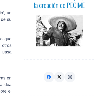
la creación de PECIME
n’, un
a de su
lo que
 otros
a Casa
ras en
la idea
bre el