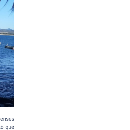
cienses
ntó que