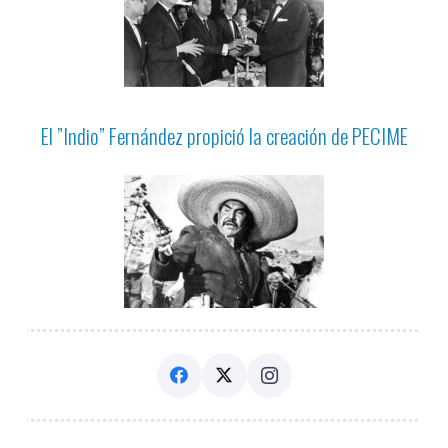
El ”Indio” Fernández propició la creación de PECIME