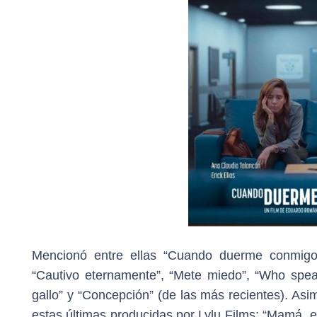
Mencionó entre ellas “Cuando duerme conmigo”
“Cautivo eternamente”, “Mete miedo”, “Who speak
gallo” y “Concepción” (de las más recientes). Asimi
estas últimas producidas por Lylu Films; “Mamá, el