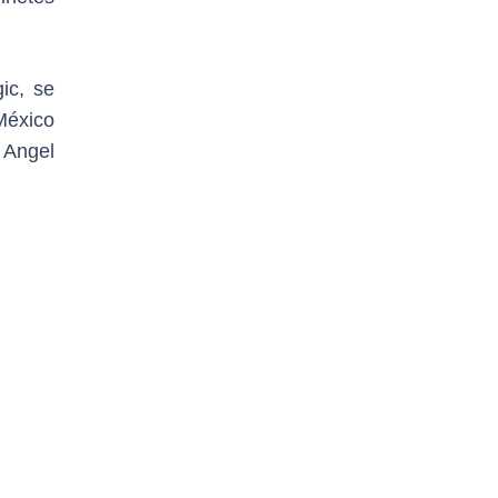
ic, se
 México
 Angel