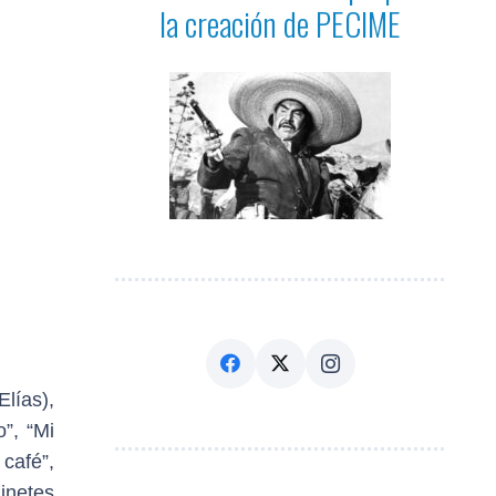
la creación de PECIME
lías),
”, “Mi
 café”,
jinetes