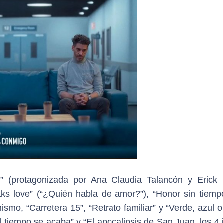
 (protagonizada por Ana Claudia Talancón y Erick E
s love” (“¿Quién habla de amor?”), “Honor sin tiempo
smo, “Carretera 15”, “Retrato familiar” y “Verde, azul o
 tiempo se acaba” y “El apocalipsis de San Juan, los 4 