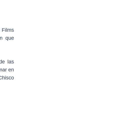
 Films
ón que
de las
lmar en
 Chisco