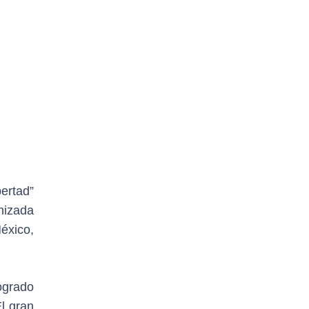
ertad”
nizada
éxico,
ogrado
l gran