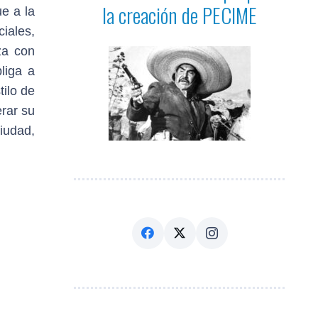
la creación de PECIME
e a la
iales,
za con
liga a
ilo de
rar su
iudad,