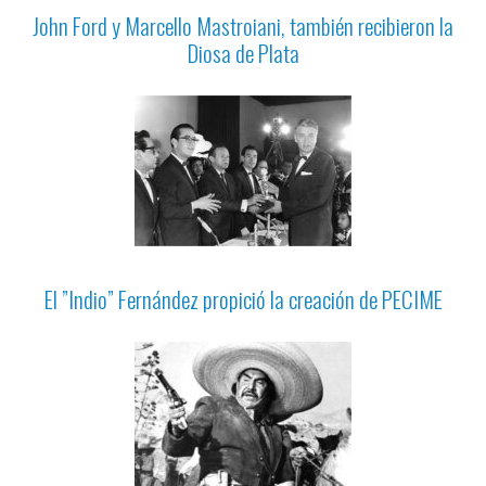
John Ford y Marcello Mastroiani, también recibieron la
Diosa de Plata
El ”Indio” Fernández propició la creación de PECIME