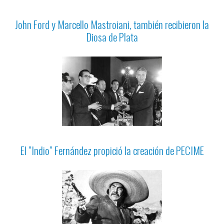
John Ford y Marcello Mastroiani, también recibieron la
Diosa de Plata
El ”Indio” Fernández propició la creación de PECIME