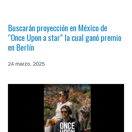
Buscarán proyección en México de
“Once Upon a star” la cual ganó premio
en Berlín
24 marzo, 2025