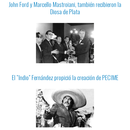
John Ford y Marcello Mastroiani, también recibieron la
Diosa de Plata
El ”Indio” Fernández propició la creación de PECIME