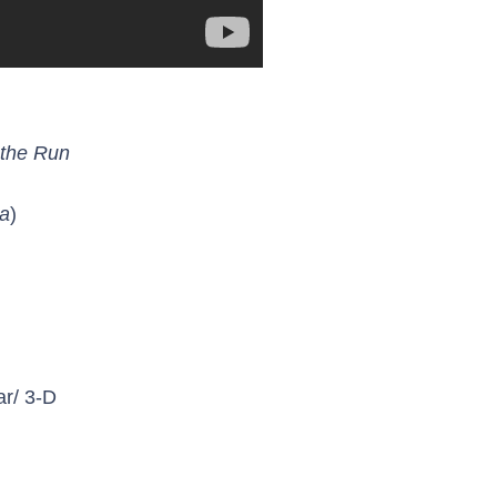
the Run
ua
)
ar/ 3-D