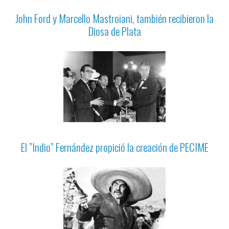
John Ford y Marcello Mastroiani, también recibieron la
Diosa de Plata
El ”Indio” Fernández propició la creación de PECIME