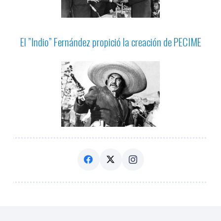
El ”Indio” Fernández propició la creación de PECIME