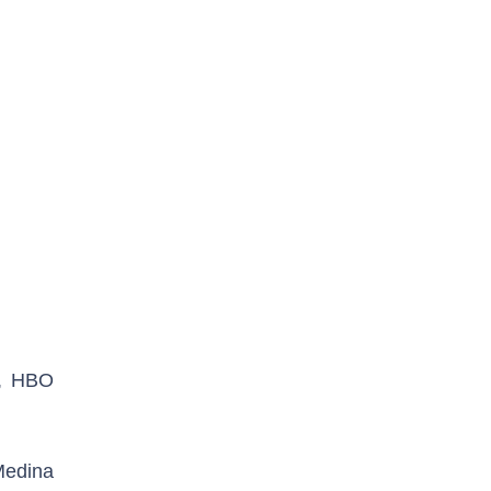
a, HBO
 Medina