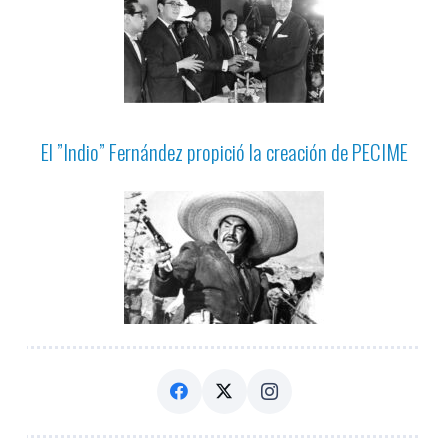
El ”Indio” Fernández propició la creación de PECIME