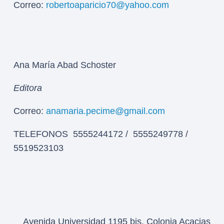
Correo:
robertoaparicio70@yahoo.com
Ana María Abad Schoster
Editora
Correo:
anamaria.pecime@gmail.com
TELEFONOS 5555244172 / 5555249778 /
5519523103
Avenida Universidad 1195 bis, Colonia Acacias