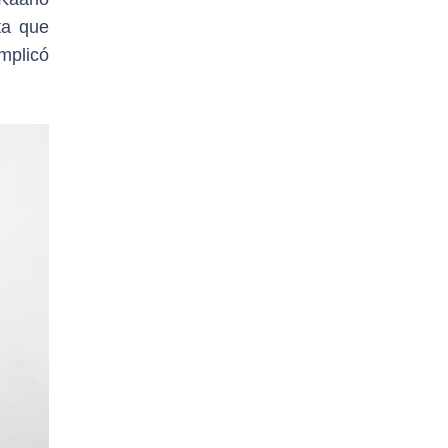
ta que
mplicó