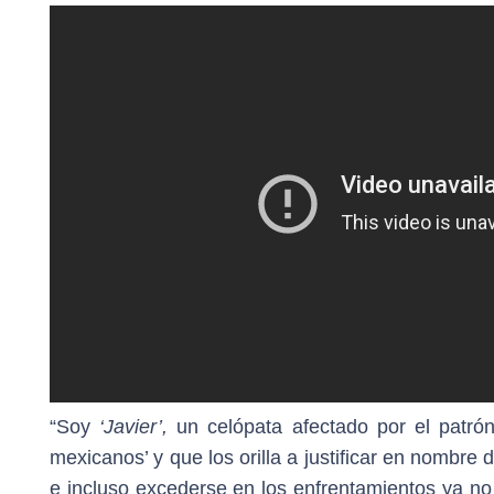
“Soy
‘Javier’,
un celópata afectado por el patró
mexicanos’ y que los orilla a justificar en nombre
e incluso excederse en los enfrentamientos ya no 