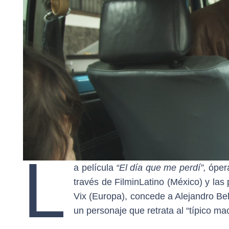
L
a película
“El día que me perdí”,
óper
través de FilminLatino (México) y las
Vix (Europa), concede a Alejandro Be
un personaje que retrata al “típico m