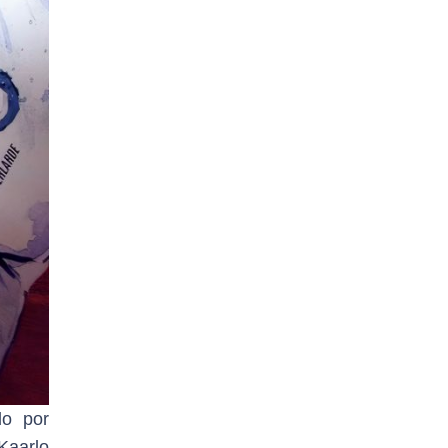
do por
Kaarlo