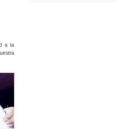
d a la
uestra