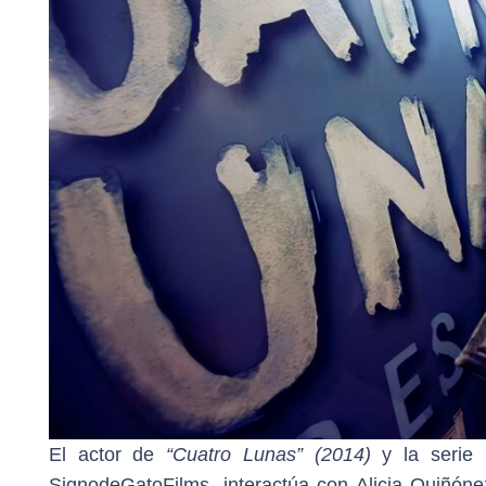
El actor de
“Cuatro Lunas” (2014)
y la serie
SignodeGatoFilms, interactúa con Alicia Quiñón