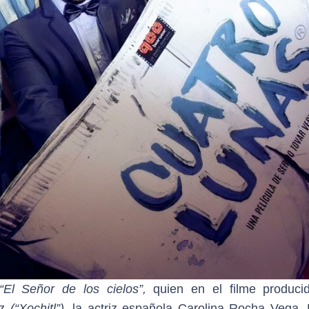
“El Señor de los cielos”,
quien en el filme produci
ez
(“Xochitl”),
la actriz española Carolina Rocha Vega, 