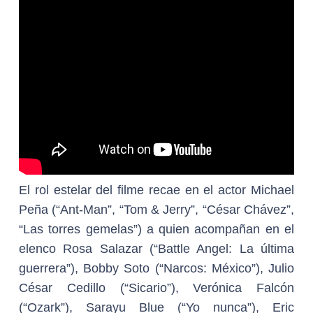
El rol estelar del filme recae en el actor Michael
Peña (“Ant-Man”, “Tom & Jerry”, “César Chávez”,
“Las torres gemelas”) a quien acompañan en el
elenco Rosa Salazar (“Battle Angel: La última
guerrera”), Bobby Soto (“Narcos: México”), Julio
César Cedillo (“Sicario”), Verónica Falcón
(“Ozark”), Sarayu Blue (“Yo nunca”), Eric