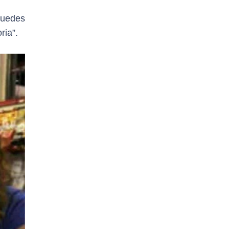
puedes
ria”.