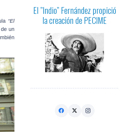
El ”Indio” Fernández propició
la creación de PECIME
cula
“El
 de un
ambién